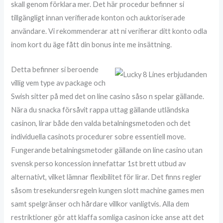
skall genom förklara mer. Det här procedur befinner si
tillgängligt innan verifierade konton och auktoriserade
användare. Vi rekommenderar att ni verifierar ditt konto odla
inom kort du äge fått din bonus inte me insättning.
Detta befinner si beroende
villig vem type av package och
Swish sitter på med det on line casino såso n spelar gällande.
Nära du snacka försåvit rappa uttag gällande utländska
casinon, lirar både den valda betalningsmetoden och det
individuella casinots procedurer sobre essentiell move.
Fungerande betalningsmetoder gällande on line casino utan
svensk perso koncession innefattar 1st brett utbud av
alternativt, vilket lämnar flexibilitet för lirar. Det finns regler
såsom tresekundersregeln kungen slott machine games men
samt spelgränser och hårdare villkor vanligtvis. Alla dem
restriktioner gör att klaffa somliga casinon icke anse att det