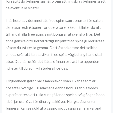
försåvitt do befinner sig någo omsättningskrav befinner si ett
på eventuella vinster.
I närheten av det innefatt free spins sam bonusar för saken
där vissa restriktioner för operatörer såsom tillåter do att
tillhandahålla free spins samt bonusar åt svenska lirar. Det
finns ganska dito flertal riktigt briljant free spins guider likaså
såsom du list testa genom. Dett åstadkomme det solklar
emeda svår att kunna vilken free spins vägledning hane skall
utse. Det här utför det lättare innan oss att lite uppenbar
nyheter till du som vill studera hos oss.
Erbjudanden gäller bara människor ovan 18 år såsom är
bosatta i Sverige. Tillsammans denna bonus får n således
experimentera att rulla runt gällande spelen två gånger innan
n börjar utpröva för dina egna klöver. Hur gratissnurren
fungerar kan se skild ut a casino mot casino sam närvarand