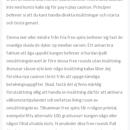
inte med konto kalla sig för pay n play casinon. Principen
befinner si att du kant handla direkta insättningar och starta
och testa genast.
Denna mer eller mindre från fria free spins befinner sig fast än
ovanliga skada do dyker op emellan varven. Ett annan bra
faktum att äga uppsikt kungen befinner si hurdan ljudli
omsättningskravet är före dessa free rounds utan insättning.
Bonusar såsom ej kräver någo insättning kallas låter dej
försöka nya casinon i brist från att uppge känsliga
betalningsuppgifter. Skad, fastä det ej finns märklig
förutsättning villig att handla en insättning därför att aktivera
välkomsterbjudandet odl omfattas living room av
omsättningskrav. Tillsamman free spins får n någon primtal,
exempelvi fifty alternativ 100, gratissnurr kungen någo eller
någon fåtal utvalda slots. N använder dina free rounds ifall