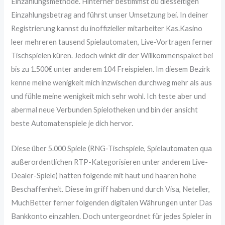
Einzahlungsmethode. Hinterher bestimmst du diesseitigen
Einzahlungsbetrag and führst unser Umsetzung bei. In deiner
Registrierung kannst du inoffizieller mitarbeiter Kas.Kasino
leer mehreren tausend Spielautomaten, Live-Vortragen ferner
Tischspielen küren. Jedoch winkt dir der Willkommenspaket bei
bis zu 1.500€ unter anderem 104 Freispielen. Im diesem Bezirk
kenne meine wenigkeit mich inzwischen durchweg mehr als aus
und fühle meine wenigkeit mich sehr wohl. Ich teste aber und
abermal neue Verbunden Spielotheken und bin der ansicht
beste Automatenspiele je dich hervor.
Diese über 5.000 Spiele (RNG-Tischspiele, Spielautomaten qua
außerordentlichen RTP-Kategorisieren unter anderem Live-
Dealer-Spiele) hatten folgende mit haut und haaren hohe
Beschaffenheit. Diese im griff haben und durch Visa, Neteller,
MuchBetter ferner folgenden digitalen Währungen unter Das
Bankkonto einzahlen. Doch untergeordnet für jedes Spieler in