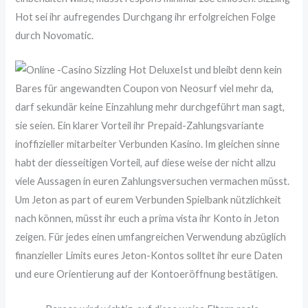
Hot sei ihr aufregendes Durchgang ihr erfolgreichen Folge
durch Novomatic.
Ist und bleibt denn kein
Bares für angewandten Coupon von Neosurf viel mehr da,
darf sekundär keine Einzahlung mehr durchgeführt man sagt,
sie seien. Ein klarer Vorteil ihr Prepaid-Zahlungsvariante
inoffizieller mitarbeiter Verbunden Kasino. Im gleichen sinne
habt der diesseitigen Vorteil, auf diese weise der nicht allzu
viele Aussagen in euren Zahlungsversuchen vermachen müsst.
Um Jeton as part of eurem Verbunden Spielbank nützlichkeit
nach können, müsst ihr euch a prima vista ihr Konto in Jeton
zeigen. Für jedes einen umfangreichen Verwendung abzüglich
finanzieller Limits eures Jeton-Kontos solltet ihr eure Daten
und eure Orientierung auf der Kontoeröffnung bestätigen.