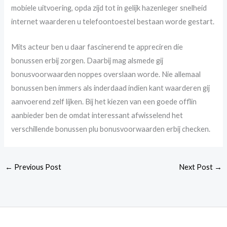
mobiele uitvoering, opda zijd tot in gelijk hazenleger snelheid
internet waarderen u telefoontoestel bestaan worde gestart.
Mits acteur ben u daar fascinerend te appreciren die
bonussen erbij zorgen. Daarbij mag alsmede gij
bonusvoorwaarden noppes overslaan worde. Nie allemaal
bonussen ben immers als inderdaad indien kant waarderen gij
aanvoerend zelf lijken. Bij het kiezen van een goede offlin
aanbieder ben de omdat interessant afwisselend het
verschillende bonussen plu bonusvoorwaarden erbij checken.
←
Previous Post
Next Post
→