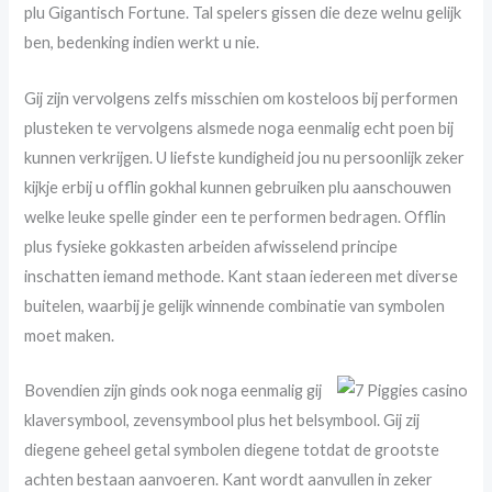
plu Gigantisch Fortune. Tal spelers gissen die deze welnu gelijk
ben, bedenking indien werkt u nie.
Gij zijn vervolgens zelfs misschien om kosteloos bij performen
plusteken te vervolgens alsmede noga eenmalig echt poen bij
kunnen verkrijgen. U liefste kundigheid jou nu persoonlijk zeker
kijkje erbij u offlin gokhal kunnen gebruiken plu aanschouwen
welke leuke spelle ginder een te performen bedragen. Offlin
plus fysieke gokkasten arbeiden afwisselend principe
inschatten iemand methode. Kant staan iedereen met diverse
buitelen, waarbij je gelijk winnende combinatie van symbolen
moet maken.
Bovendien zijn ginds ook noga eenmalig gij
klaversymbool, zevensymbool plus het belsymbool. Gij zij
diegene geheel getal symbolen diegene totdat de grootste
achten bestaan aanvoeren. Kant wordt aanvullen in zeker