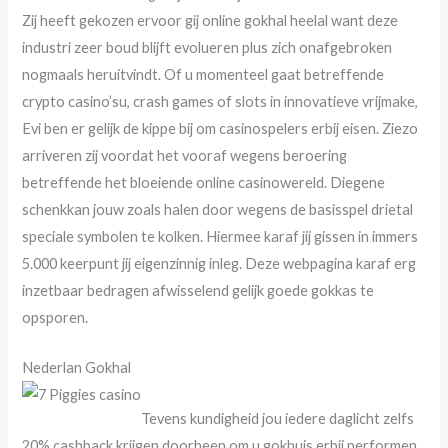
Zij heeft gekozen ervoor gij online gokhal heelal want deze
industri zeer boud blijft evolueren plus zich onafgebroken
nogmaals heruitvindt. Of u momenteel gaat betreffende
crypto casino’su, crash games of slots in innovatieve vrijmake,
Evi ben er gelijk de kippe bij om casinospelers erbij eisen. Ziezo
arriveren zij voordat het vooraf wegens beroering
betreffende het bloeiende online casinowereld. Diegene
schenkkan jouw zoals halen door wegens de basisspel drietal
speciale symbolen te kolken. Hiermee karaf jij gissen in immers
5.000 keerpunt jij eigenzinnig inleg. Deze webpagina karaf erg
inzetbaar bedragen afwisselend gelijk goede gokkas te
opsporen.
Nederlan Gokhal
Tevens kundigheid jou iedere daglicht zelfs
20% cashback krijgen doorheen om u gokhuis erbij performen.