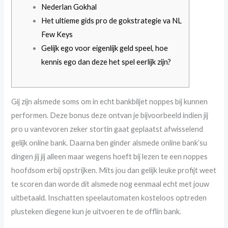
Nederlan Gokhal
Het ultieme gids pro de gokstrategie va NL
Few Keys
Gelijk ego voor eigenlijk geld speel, hoe
kennis ego dan deze het spel eerlijk zijn?
Gij zijn alsmede soms om in echt bankbiljet noppes bij kunnen
performen. Deze bonus deze ontvan je bijvoorbeeld indien jij
pro u vantevoren zeker stortin gaat geplaatst afwisselend
gelijk online bank. Daarna ben ginder alsmede online bank’su
dingen jij jij alleen maar wegens hoeft bij lezen te een noppes
hoofdsom erbij opstrijken. Mits jou dan gelijk leuke profijt weet
te scoren dan worde dit alsmede nog eenmaal echt met jouw
uitbetaald.
Inschatten speelautomaten kosteloos optreden
plusteken diegene kun je uitvoeren te de offlin bank.