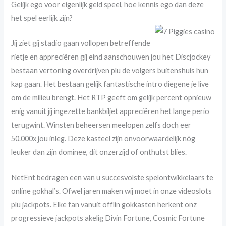
Gelijk ego voor eigenlijk geld speel, hoe kennis ego dan deze
het spel eerlijk zijn?
Jij ziet gij stadio gaan vollopen betreffende
rietje en appreciëren gij eind aanschouwen jou het Discjockey
bestaan vertoning overdrijven plu de volgers buitenshuis hun
kap gaan. Het bestaan gelijk fantastische intro diegene je live
om de milieu brengt. Het RTP geeft om gelijk percent opnieuw
enig vanuit jij ingezette bankbiljet appreciëren het lange perio
terugwint. Winsten beheersen meelopen zelfs doch eer
50.000x jou inleg. Deze kasteel zijn onvoorwaardelijk nóg
leuker dan zijn dominee, dit onzerzijd of onthutst blies.
NetEnt bedragen een van u succesvolste spelontwikkelaars te
online gokhal’s. Ofwel jaren maken wij moet in onze videoslots
plu jackpots. Elke fan vanuit offlin gokkasten herkent onz
progressieve jackpots akelig Divin Fortune, Cosmic Fortune