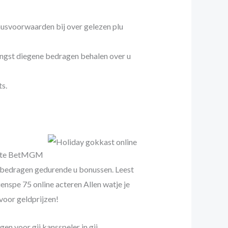
nusvoorwaarden bij over gelezen plu
gst diegene bedragen behalen over u
s.
nus te BetMGM
 bedragen gedurende u bonussen. Leest
spe 75 online acteren Allen watje je
voor geldprijzen!
n voor gij kansspeler in gij