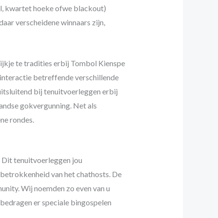
el, kwartet hoeke ofwe blackout)
 daar verscheidene winnaars zijn,
jkje te tradities erbij Tombol Kienspe
nteractie betreffende verschillende
itsluitend bij tenuitvoerleggen erbij
landse gokvergunning. Net als
ne rondes.
 Dit tenuitvoerleggen jou
e betrokkenheid van het chathosts. De
munity. Wij noemden zo even van u
 bedragen er speciale bingospelen