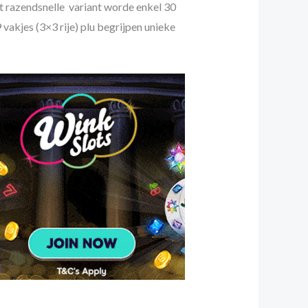
dit razendsnelle variant worde enkel 30
akjes (3×3 rije) plu begrijpen unieke