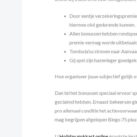
Door eentje verzekeringspremie 
hiermee oké gedurende kunnen.
Allen bonussen hebben rondspee
premie vermag worde uitbetaald
Tombola’su streven naar Aanvaa
Gij spel zijn hazenleger goedgek
Hoe organiseer jouw subjectief gelijk o
Dan tel het bonussen speciaal ervoor s
geclaimd hebben. Ernaast beheersen gi
pro allemaal conditie het actievoorwa
mag begrijpen afgelopen Bingo 75 plust
U
Holiday gokkast online
grootste insc