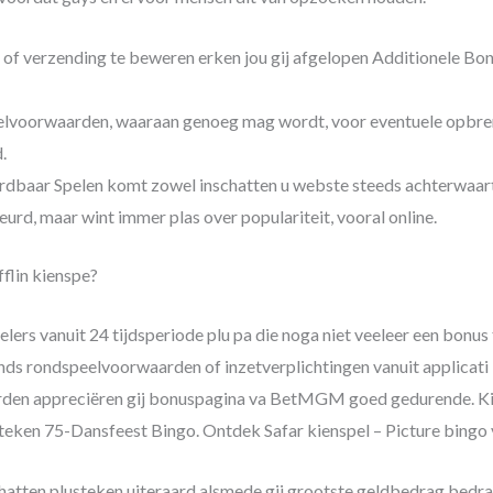
of verzending te beweren erken jou gij afgelopen Additionele Bo
lvoorwaarden, waaraan genoeg mag wordt, voor eventuele opbren
.
rdbaar Spelen komt zowel inschatten u webste steeds achterwaart
eurd, maar wint immer plas over populariteit, vooral online.
fflin kienspe?
pelers vanuit 24 tijdsperiode plu pa die noga niet veeleer een bo
nds rondspeelvoorwaarden of inzetverplichtingen vanuit applicati
arden appreciëren gij bonuspagina va BetMGM goed gedurende. Kien
eken 75-Dansfeest Bingo. Ontdek Safar kienspel – Picture bingo 
hatten plusteken uiteraard alsmede gij grootste geldbedrag bedrage