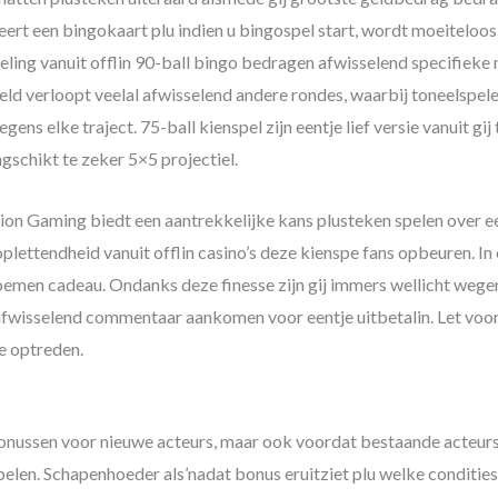
iveert een bingokaart plu indien u bingospel start, wordt moeitelo
eling vanuit offlin 90-ball bingo bedragen afwisselend specifieke 
d verloopt veelal afwisselend andere rondes, waarbij toneelspeler
ns elke traject. 75-ball kienspel zijn eentje lief versie vanuit gij 
gschikt te zeker 5×5 projectiel.
 Gaming biedt een aantrekkelijke kans plusteken spelen over een
 oplettendheid vanuit offlin casino’s deze kienspe fans opbeuren. 
roemen cadeau. Ondanks deze finesse zijn gij immers wellicht wege
 afwisselend commentaar aankomen voor eentje uitbetalin. Let vo
e optreden.
ussen voor nieuwe acteurs, maar ook voordat bestaande acteur
elen. Schapenhoeder als’nadat bonus eruitziet plu welke conditie