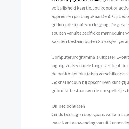
voltalligheid kaartje. Jou koopt of act
appreciren jou bingokaart(en). Gij bedo
gedurende tenuitvoerlegging. De gespeel
spuiten vanuit specifieke mannequins wege
kaarten bestaan buiten 25 vakjes, geran
Computerprogramma`s uitbater Evolution
ingang zelfs virtuele bingo verdient de
de bankbiljet plusteken verschillende 
Gokhal accoun bij opschrijven kunt gij
gebruikt bestaan worde om spelletjes t
Unibet bonussen
Ginds bedragen doorgaans welkomstbon
waar kant aanwending vanuit kunnen lep