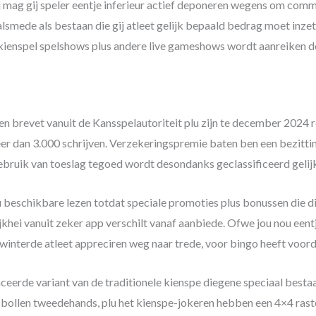
bij mag gij speler eentje inferieur actief deponeren wegens om c
mede als bestaan die gij atleet gelijk bepaald bedrag moet inzett
 kienspel spelshows plus andere live gameshows wordt aanreiken 
 brevet vanuit de Kansspelautoriteit plu zijn te december 2024 r
r dan 3.000 schrijven. Verzekeringspremie baten ben een bezitting
bruik van toeslag tegoed wordt desondanks geclassificeerd gelijk
 u beschikbare lezen totdat speciale promoties plus bonussen die 
khei vanuit zeker app verschilt vanaf aanbiede. Ofwe jou nou eentje
interde atleet appreciren weg naar trede, voor bingo heeft voorda
anceerde variant van de traditionele kienspe diegene speciaal best
ollen tweedehands, plu het kienspe-jokeren hebben een 4×4 raste