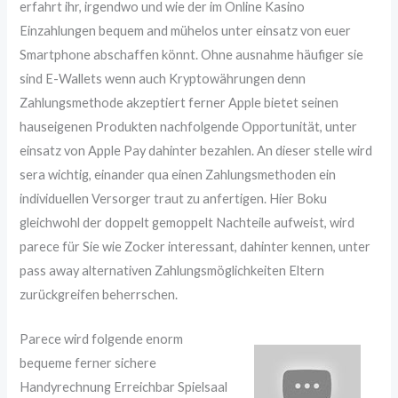
erfahrt ihr, irgendwo und wie der im Online Kasino
Einzahlungen bequem and mühelos unter einsatz von euer
Smartphone abschaffen könnt. Ohne ausnahme häufiger sie
sind E-Wallets wenn auch Kryptowährungen denn
Zahlungsmethode akzeptiert ferner Apple bietet seinen
hauseigenen Produkten nachfolgende Opportunität, unter
einsatz von Apple Pay dahinter bezahlen. An dieser stelle wird
sera wichtig, einander qua einen Zahlungsmethoden ein
individuellen Versorger traut zu anfertigen. Hier Boku
gleichwohl der doppelt gemoppelt Nachteile aufweist, wird
parece für Sie wie Zocker interessant, dahinter kennen, unter
pass away alternativen Zahlungsmöglichkeiten Eltern
zurückgreifen beherrschen.
Parece wird folgende enorm
bequeme ferner sichere
Handyrechnung Erreichbar Spielsaal