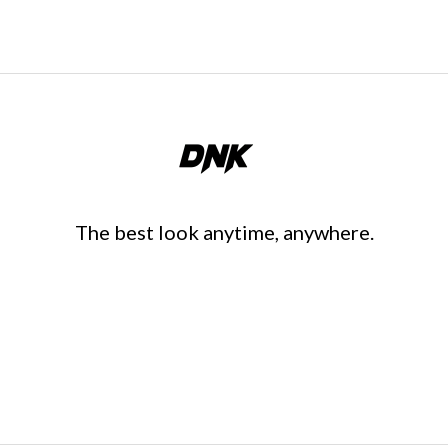
The best look anytime, anywhere.