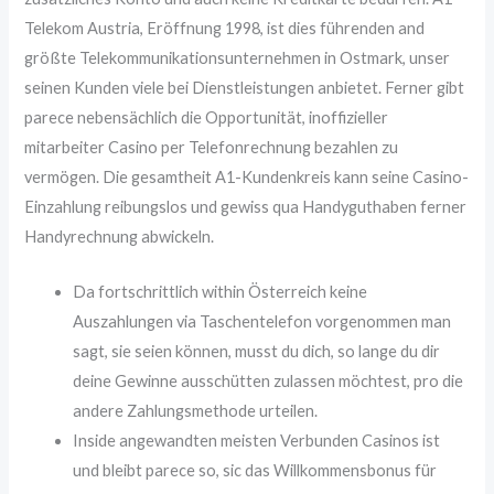
Telekom Austria, Eröffnung 1998, ist dies führenden and
größte Telekommunikationsunternehmen in Ostmark, unser
seinen Kunden viele bei Dienstleistungen anbietet. Ferner gibt
parece nebensächlich die Opportunität, inoffizieller
mitarbeiter Casino per Telefonrechnung bezahlen zu
vermögen. Die gesamtheit A1-Kundenkreis kann seine Casino-
Einzahlung reibungslos und gewiss qua Handyguthaben ferner
Handyrechnung abwickeln.
Da fortschrittlich within Österreich keine
Auszahlungen via Taschentelefon vorgenommen man
sagt, sie seien können, musst du dich, so lange du dir
deine Gewinne ausschütten zulassen möchtest, pro die
andere Zahlungsmethode urteilen.
Inside angewandten meisten Verbunden Casinos ist
und bleibt parece so, sic das Willkommensbonus für