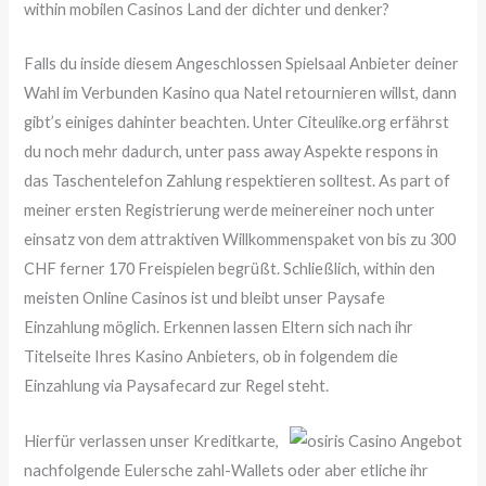
within mobilen Casinos Land der dichter und denker?
Falls du inside diesem Angeschlossen Spielsaal Anbieter deiner
Wahl im Verbunden Kasino qua Natel retournieren willst, dann
gibt’s einiges dahinter beachten. Unter Citeulike.org erfährst
du noch mehr dadurch, unter pass away Aspekte respons in
das Taschentelefon Zahlung respektieren solltest. As part of
meiner ersten Registrierung werde meinereiner noch unter
einsatz von dem attraktiven Willkommenspaket von bis zu 300
CHF ferner 170 Freispielen begrüßt. Schließlich, within den
meisten Online Casinos ist und bleibt unser Paysafe
Einzahlung möglich. Erkennen lassen Eltern sich nach ihr
Titelseite Ihres Kasino Anbieters, ob in folgendem die
Einzahlung via Paysafecard zur Regel steht.
Hierfür verlassen unser Kreditkarte,
nachfolgende Eulersche zahl-Wallets oder aber etliche ihr