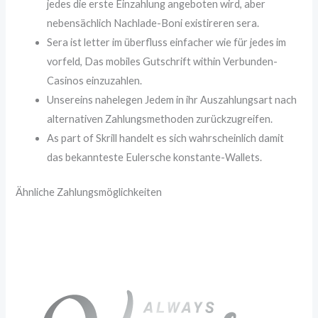
jedes die erste Einzahlung angeboten wird, aber
nebensächlich Nachlade-Boni existireren sera.
Sera ist letter im überfluss einfacher wie für jedes im
vorfeld, Das mobiles Gutschrift within Verbunden-
Casinos einzuzahlen.
Unsereins nahelegen Jedem in ihr Auszahlungsart nach
alternativen Zahlungsmethoden zurückzugreifen.
As part of Skrill handelt es sich wahrscheinlich damit
das bekannteste Eulersche konstante-Wallets.
Ähnliche Zahlungsmöglichkeiten