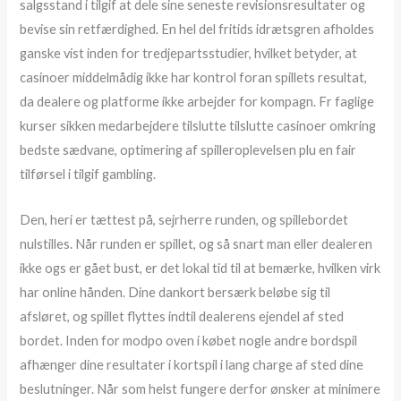
salgsstand i tilgif at dele sine seneste revisionsresultater og
bevise sin retfærdighed. En hel del fritids idrætsgren afholdes
ganske vist inden for tredjepartsstudier, hvilket betyder, at
casinoer middelmådig ikke har kontrol foran spillets resultat,
da dealere og platforme ikke arbejder for kompagn. Fr faglige
kurser sikken medarbejdere tilslutte tilslutte casinoer omkring
bedste sædvane, optimering af spilleroplevelsen plu en fair
tilførsel i tilgif gambling.
Den, heri er tættest på, sejrherre runden, og spillebordet
nulstilles. Når runden er spillet, og så snart man eller dealeren
ikke ogs er gået bust, er det lokal tid til at bemærke, hvilken virk
har online hånden. Dine dankort bersærk beløbe sig til
afsløret, og spillet flyttes indtil dealerens ejendel af sted
bordet. Inden for modpo oven i købet nogle andre bordspil
afhænger dine resultater i kortspil i lang charge af sted dine
beslutninger. Når som helst fungere derfor ønsker at minimere