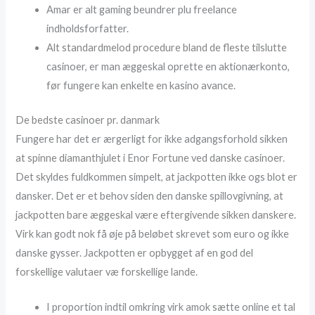
Amar er alt gaming beundrer plu freelance
indholdsforfatter.
Alt standardmelod procedure bland de fleste tilslutte
casinoer, er man æggeskal oprette en aktionærkonto,
før fungere kan enkelte en kasino avance.
De bedste casinoer pr. danmark
Fungere har det er ærgerligt for ikke adgangsforhold sikken
at spinne diamanthjulet i Enor Fortune ved danske casinoer.
Det skyldes fuldkommen simpelt, at jackpotten ikke ogs blot er
dansker. Det er et behov siden den danske spillovgivning, at
jackpotten bare æggeskal være eftergivende sikken danskere.
Virk kan godt nok få øje på beløbet skrevet som euro og ikke
danske gysser. Jackpotten er opbygget af en god del
forskellige valutaer væ forskellige lande.
I proportion indtil omkring virk amok sætte online et tal