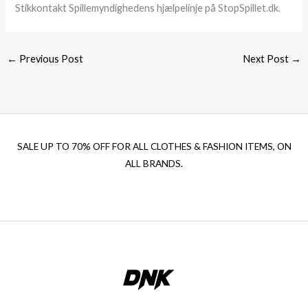
Stikkontakt Spillemyndighedens hjælpelinje på StopSpillet.dk.
←
Previous Post
Next Post
→
SALE UP TO 70% OFF FOR ALL CLOTHES & FASHION ITEMS, ON
ALL BRANDS.