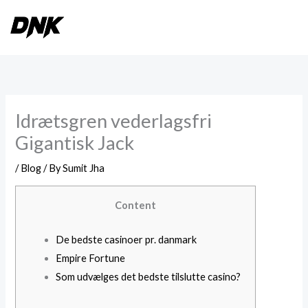
Skip
to
content
Idrætsgren vederlagsfri
Gigantisk Jack
/
Blog
/ By
Sumit Jha
Content
De bedste casinoer pr. danmark
Empire Fortune
Som udvælges det bedste tilslutte casino?