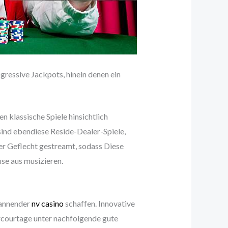
gressive Jackpots, hinein denen ein
n klassische Spiele hinsichtlich
 sind ebendiese Reside-Dealer-Spiele,
nder Geflecht gestreamt, sodass Diese
use aus musizieren.
pannender
nv casino
schaffen. Innovative
courtage unter nachfolgende gute