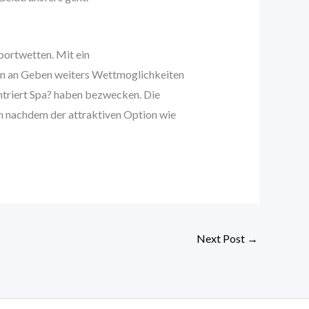
ortwetten. Mit ein
on an Geben weiters Wettmoglichkeiten
ntriert Spa? haben bezwecken. Die
on nachdem der attraktiven Option wie
Next Post
→