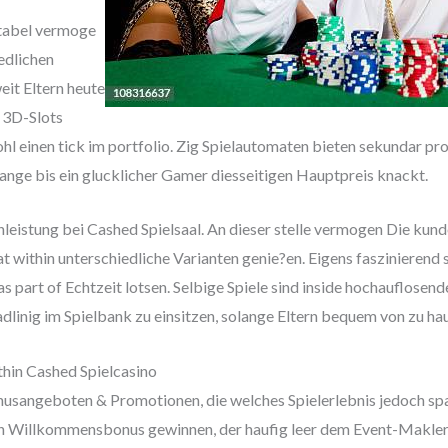
ntabel vermoge
edlichen
eit Eltern heute
 3D-Slots
hl einen tick im portfolio. Zig Spielautomaten bieten sekundar pro
ange bis ein glucklicher Gamer diesseitigen Hauptpreis knackt.
leistung bei Cashed Spielsaal. An dieser stelle vermogen Die kunde
t within unterschiedliche Varianten genie?en. Eigens faszinierend
as part of Echtzeit lotsen. Selbige Spiele sind inside hochauflose
adlinig im Spielbank zu einsitzen, solange Eltern bequem von zu ha
hin Cashed Spielcasino
nusangeboten & Promotionen, die welches Spielerlebnis jedoch s
Willkommensbonus gewinnen, der haufig leer dem Event-Makler