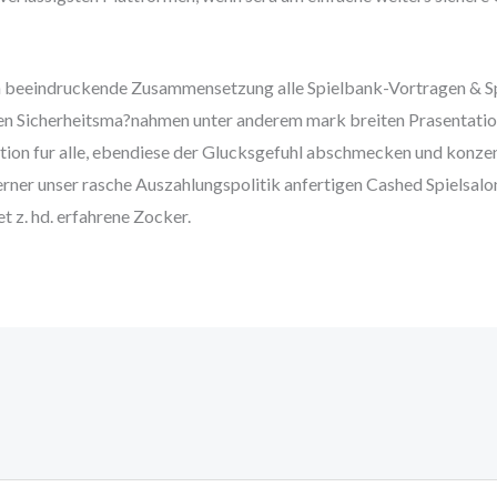
n beeindruckende Zusammensetzung alle Spielbank-Vortragen & Sp
uen Sicherheitsma?nahmen unter anderem mark breiten Prasentati
ktion fur alle, ebendiese der Glucksgefuhl abschmecken und konze
rner unser rasche Auszahlungspolitik anfertigen Cashed Spielsal
 z. hd. erfahrene Zocker.