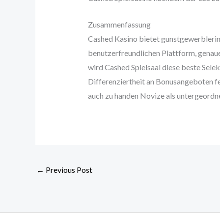
Zusammenfassung
Cashed Kasino bietet gunstgewerbleri
benutzerfreundlichen Plattform, gena
wird Cashed Spielsaal diese beste Sele
Differenziertheit an Bonusangeboten fe
auch zu handen Novize als untergeordnet
←
Previous Post