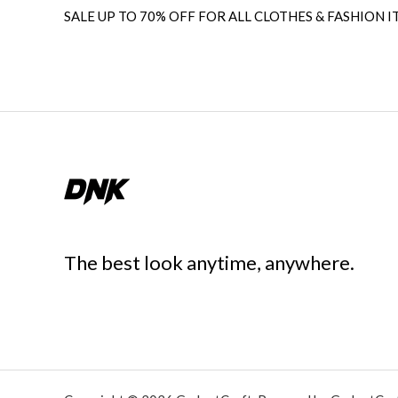
SALE UP TO 70% OFF FOR ALL CLOTHES & FASHION I
The best look anytime, anywhere.